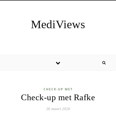
Spring naar inhoud
MediViews
CHECK-UP MET
Check-up met Rafke
26 maart 2026