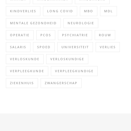
KINDVERLIES
LONG COVID
MBO
MDL
MENTALE GEZONDHEID
NEUROLOGIE
OPERATIE
PCOS
PSYCHIATRIE
ROUW
SALARIS
SPOED
UNIVERSITEIT
VERLIES
VERLOSKUNDE
VERLOSKUNDIGE
VERPLEEGKUNDE
VERPLEEGKUNDIGE
ZIEKENHUIS
ZWANGERSCHAP